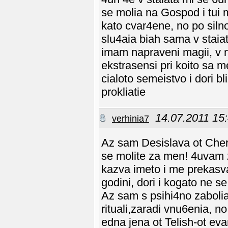
se molia na Gospod i tui 
kato cvar4ene, no po siln
slu4aia biah sama v staiata
imam napraveni magii, v ni
ekstrasensi pri koito sa m
cialoto semeistvo i dori b
prokliatie
14.07.2011 15
verhinia7
Az sam Desislava ot Cher
se molite za men! 4uvam z
kazva imeto i me prekasva
godini, dori i kogato ne se
Az sam s psihi4no zaboli
rituali,zaradi vnu6enia, 
edna jena ot Telish-ot ev