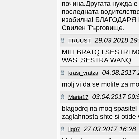
Наближам януари
почина.Другата нужда е 
ставам 50г Вьзможно
ли е да имам
последната водителство
Семейство пише те
ми. Бог на помошт.
изобилна! БЛАГОДАРЯ
emil333
14.12 12:59
18 г от както приех
Свилен Търговище.
.Исус ! Христос сьм
нямам другарка В
живота януари ставам
50г Вьзможно ли да
29.03.2018 19
TRUUST
имам . Семейство
пишете ми.
penka_77
07.12 09:51
MILI BRATQ I SESTRI 
Има ли тука от Варна?
Pastora
15.11 18:52
WAS ,SESTRA WANQ
Екатерина се
penka_77
16.09 14:49
Как се изграждат
04.08.2017 
krasi_vratza
взаимоотношения?
penka_77
16.09 14:48
Сериозни вярващи има
molj vi da se molite za mo
ли в този сайт?
nevpisvasta
13.08 07:08
TRUUST, ето профила
03.04.2017 09:
Maria17
на пастор Данаил
Танев във Фейсбук,
можете да му пишете и
да попитате за
blagodrq na moq spasitel 
срещите на несемейни
в
zaglahnosta shte si otide
Сливен: https://m.
facebook.com/danail
Patzko
09.08 17:22
27.03.2017 16:28
liq07
Някой да ходи към
Китен?
Patzko
07.08 17:01