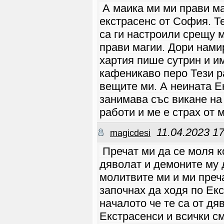
запознаеш,
А маика ми ми прави ма
после си разаменяте
координатите
екстрасенс от София. Т
penka_77
01.05 06:32
Защо никой не влиза в
са ги настроили срещу 
сайта?
Faith
12.12 18:57
прави магии. Дори нами
❤️❤️❤️
хартия пише сутрин и и
blagovesta
07.10 05:27
Благодаря у мир от
Царя за хората тук,
кафеникаво перо Тези р
амин
вещите ми. А неината Е
blagovesta
11.08 16:25
Така е, съгласна
съм,за нас по
занимава със викане на 
възрастните вече е по
трудно и ние леко сме
работи и ме е страх от 
претиснени,но аз
благославям всяко
начинание в сайта и
тия ,които ще зарадва
11.04.2023 17
magicdesi
Бог с подходящия
човек..... Ми
TRUUST
11.08 13:23
Пречат ми да се моля к
Blagodarim sestra za
obqsneniqta !Bog da
дяволат и демоните му 
vi pazi!!!
arangelova
10.08 10:59
молитвите ми и ми преча
Виждам, че има
няколко човека,
започнах да ходя по Екс
които не им харесва,
че има ограничение
във възрастта. Много
началото че те са от дя
съжалявам за това, но
на този етап и от
Екстрасенси и всички с
опита, който имаме,
преценихме, че ще