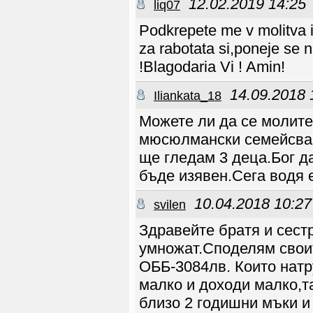
12.02.2019 14:25
liq07
скъпи сестри в
Господа, бъдете
зарадвани от Царя
Podkrepete me v molitva
TRUUST
05.03 23:02
Amin sestra!!!!
za rabotata si,poneje se 
blagovesta
28.02 09:11
Да имате ден на милост
!Blagodaria Vi ! Amin!
с Господа, всеки
който търси своята
половинка,Бог да я
14.09.2018 
повика в
Iliankata_18
действително
съществувание,
молете се скъпи на
Можете ли да се молите
Божието сърце за
Божия намеса, без
мюсюлмански семейсва г
молитва са трудни
нещата, Блага
ще гледам 3 деца.Бог д
blagovesta
27.02 15:50
Благодаря за всеки
бъде изявен.Сега водя 
тук, благославям
общенията ви, търся
хора, който се молят и
са ходатайвсички
10.04.2018 10:27
svilen
бъдете
благословенни
blagovesta
27.02 15:48
Здравейте братя и сестр
Привет, сега влизам в
тоя сайт ,,няма много
умножат.Споделям свои
раздв ижва
blagovesta
27.02 15:09
ОББ-3084лв. Които натр
priet
Dimitrov94
08.01 08:11
малко и доходи малко,т
Здравейте някоя дама
за запознаване от
софия
близо 2 годишни мъки и
emil333
14.12 13:03