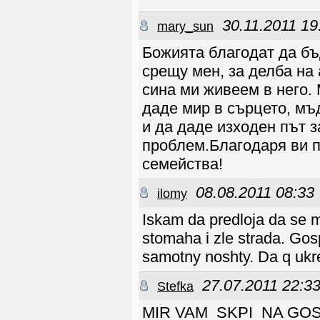
30.11.2011 19
mary_sun
Божията благодат да бъд
срещу мен, за делба на
сина ми живеем в него. 
даде мир в сърцето, мъ
и да даде изходен път 
проблем.Благодаря ви п
семейства!
08.08.2011 08:33
ilomy
Iskam da predloja da se m
stomaha i zle strada. Gosp
samotny noshty. Da q ukre
27.07.2011 22:3
Stefka
MIR VAM SKPI NA GO