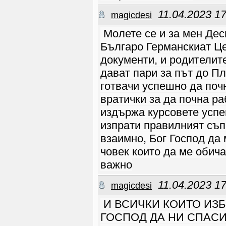
ISTINSKI PRIQTELI
roberta
18.09 11:32
11.04.2023 17
magicdesi
Здравеите
stef77
10.07 12:47
Здравейте ще се
Молете се и за мен Дес
радвам да имам
приятели християни
Българо Германскиат Це
penka_77
11.04 05:20
Има ли събирания в
документи, и родителите
Варна?
Doomein12
16.03 17:45
дават пари за път до П
Здравейте , ще се
радвам да се запозная
със нови приятели във
готвачи успешно да почн
Бога !
вратички за да почна ра
penka_77
12.03 07:29
koki писах ти
издържа курсовете успе
penka_77
27.01 17:52
https://youtu.be/y-
ZFvw2reF4?si=_Zx-iF
изпрати правилният съп
P7WQx2qWuO
взаимно, Бог Господ да
Подражатели на Бога
penka_77
21.01 07:01
човек които да ме обича
Има ли тука
новородени
важно
християни?
penka_77
04.12 14:52
11.04.2023 17
magicdesi
Marin00
24.10 17:47
Здравейте как сте?
И ВСИЧКИ КОИТО ИЗБ
ontario2030
09.10 11:51
ГОСПОД ДА НИ СПАСИ
Да krasi_vratza ти си
просто една
фурнаджииска лопата