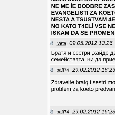
NE ME İE DODBRE ZAS
EVANGELİSTİ ZA KOE
NESTA A TSUSTVAM 4E
NO KATO T4ELİ VSE N
İSKAM DA SE PROMEN
09.05.2012 13:26
iveta
Братя и сестри ,хайде 
семействата ни да прие
29.02.2012 16:2
pafi74
Zdraveite bratq i sestri 
problem za koeto predvari
29.02.2012 16:2
pafi74