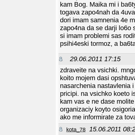
kam Bog. Maika mi i ba6ty
togava zapo4nah da 4uvam
dori imam samnenia 4e mi 
zapo4na da se darji lo6o
si imam problemi sas rodi
psihi4eski tormoz, a ba6ta
29.06.2011 17:15
zdraveite na vsichki. mn
koito mojem dasi opshtuva
nasarchenia nastavlenia i 
pricipi. na vsichko koeto 
kam vas e ne dase molite
organizaciy koyto osigori
ako me informirate za tov
15.06.2011 08:
kota_78