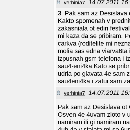
14.07.2011 16
verhinia7
3. Pak sam az Desislava o
Kakto spomenah v prednite
zakasniala ot edin festiva
mi kaza da se pribiram. P
carkva (roditelite mi nezn
molia sas edna viarva6ta 
izpusnah gsm telefona i i
sau4-eni4ka.Kato se pribr
udria po glavata 4e sam 
sau4eni4ka i zatui sam za
14.07.2011 16
verhinia7
Pak sam az Desislava ot C
Osven 4e 4uvam zloto v uma
namiram ili gi namiram na
4uh 4e v staiata mi se 6u