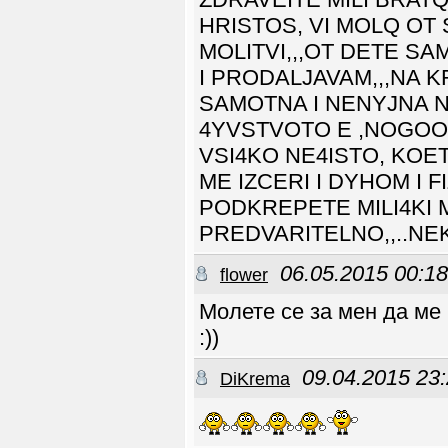
HRISTOS, VI MOLQ OT
MOLITVI,,,OT DETE S
I PRODALJAVAM,,,NA K
SAMOTNA I NENYJNA NA
4YVSTVOTO E ,NOGOO 
VSI4KO NE4ISTO, KOET
ME IZCERI I DYHOM I F
PODKREPETE MILI4KI MO
PREDVARITELNO,,..NEK
06.05.2015 00:18
flower
Молете се за мен да ме
:))
09.04.2015 23
DiKrema