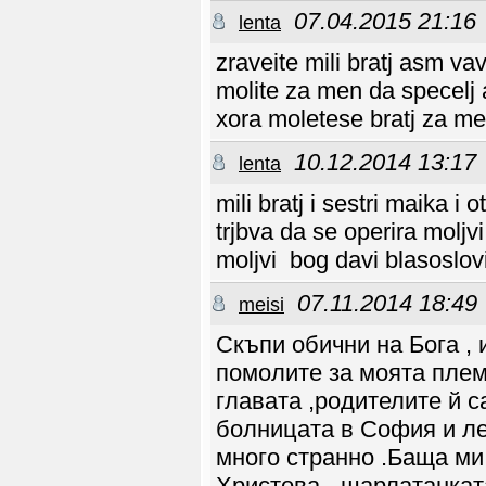
07.04.2015 21:16
lenta
zraveite mili bratj asm v
molite za men da specelj 
xora moletese bratj za m
10.12.2014 13:17
lenta
mili bratj i sestri maika i
trjbva da se operira molj
moljvi bog davi blasoslov
07.11.2014 18:49
meisi
Скъпи обични на Бога ,
помолите за моята плем
главата ,родителите й 
болницата в София и лек
много странно .Баща ми
Христова - шарлатанката