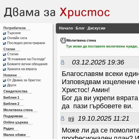
Потребители
Начало
Блог
Дискусии
Търсене
Онлайн сега
Молитвена стена
Последно регистрирани
Тук може да поставите молитвени нужди, з
Статии
Статии
"В очакване на Господа"
03.12.2025 19:36
Божиите вечни обещания
Храната на вярата
Благославям всеки един
Новини
Изповядвам изцеление н
От Двама за Христос
Други
Христос! Амин!
Свидетелства
Бог да ви укрепи вярата
Библия 1
Библия 2
да пази гърбовете ви.
Молитвена стена
Подарявам
19.10.2025 11:21
Irji
Online църква
Може ли да се помолите
Радио
Малки обяви
професионален план? И 