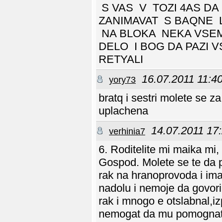
S VAS V TOZI 4AS DA
ZANIMAVAT S BAQNE 
NA BLOKA NEKA VSEM
DELO I BOG DA PAZI 
RETYALI
16.07.2011 11:4
yory73
bratq i sestri molete se
uplachena
14.07.2011 17
verhinia7
6. Roditelite mi maika mi, 
Gospod. Molete se te da p
rak na hranoprovoda i ima 
nadolu i nemoje da govori 
rak i mnogo e otslabnal,iz
nemogat da mu pomognat, 