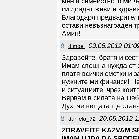
мен и семейството ми !
си дойдат живи и здрави
Благодаря предварителн
остави невъзнаграден тр
Амин!
03.06.2012 01:0
dimoel
Здравейте, братя и сес
Имам спешна нужда от 
платя всички сметки и 
нужните ми финанси! Не
и ситуациите, чрез кои
Вярвам в силата на Неб
Дух, че нещата ще стан
20.05.2012 1
daniela_72
ZDRAVEİTE KAZVAM S
İMAM UJDA DA SPODEL