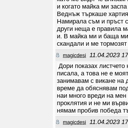
your_upcoming_event
и когато майка ми заспа
s_unit","surface":"
bookmark"},{"extra_
Веднъж търкаше хартия 
data":"","mechanism
":"surface","surfac
e":"permalink"},{"e
Намирала съм и пръст с
xtra_data":"","mech
anism":"surface","s
други неща е правила 
urface":"edit_dialo
g"}],"ref_notif_typ
e":null}
и. В майка ми и баща м
Stef1231
07.06 10:22
скандали и ме тормозят
Как сте?
Stef1231
07.06 10:20
Здравейте.
11.04.2023 17
magicdesi
Stef1231
07.06 10:20
????
Rosito
04.06 16:30
Дори показах листчето н
https://www.faceboo
k.com/groups/880144
829899429
писала, а това не е моя
Rosito
04.06 16:28
занимавам с викане на 
Очаквайте :"Събитие
“Летен лагер за
несемейни християни
време да обяснявам под
- нова
връзка/партньор във
наи много вреди на мен
вярата” "
Rosito
04.06 16:25
проклятия и не ми върв
Групата "Партньор
във Вярата"
нямам пробив победа тъ
Rosito
04.06 16:24
https://www.youtube
.com/watch?v=on5Otd
fU5Sw
11.04.2023 17
magicdesi
Rosito
11.05 18:18
в сайта влизаш да се