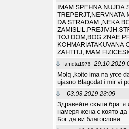
TRUUST
25.07 22:45
HEY MNOGO MERSY MILA
IMAM SPEHNA NUJDA S
SESTRA!!!!!!
arangelova
19.07 04:15
TREPERJT,NERVNATA M
Ето нещо, което може
би, ще ви
DA STRADAM ,NEKA BO
заинтересува.
Събитие за
несемейни!
ZAMISLIL,PREJIVJH,ST
https://fb.me/e/1Yl
MWuzcn
TOJ DOM,BOG ZNAE PR
ontario2030
25.06 13:52
KOHMARIATAKUVANA O
Krasi_vratza махни
блокировката трябва
ZAHTITJ,IMAM FIZICE
да говорим, хайде
моля те
Dimitrovv
10.06 10:06
setmonica101 Е
29.10.2019 
lamqta1976
ФИШИНГ ИЗМАМА НЕ
ВЯРВАЙТЕ
TRUUST
Molq ,koito ima na yrce da
07.04 17:40
Моля пишете на профла
ми с Неговата обич
ujasno Blagodat i mir vi p
ваня
TRUUST
07.04 17:37
Мили сестри и братя
03.03.2019 23:09
търся другарче за
Швеция
blagovesta
03.04 11:43
Здравейте скъпи братя и
привет на людете
господни,имали
намеря жена с която д
молитви
blagovesta
26.03 08:55
Бог да ви благослови
блаословен ден за
всихки
blagovesta
08.03 08:14
Прекрасен ден дами и