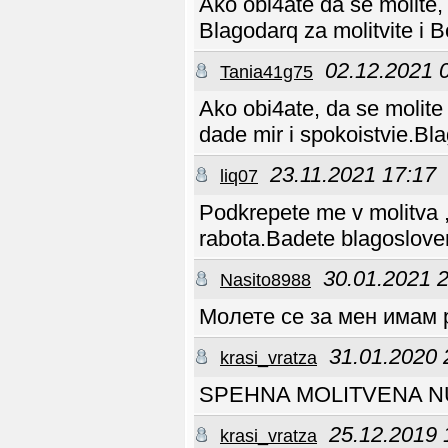
Ako obi4ate da se molite
възрастова група и
виждате нуждата от
Blagodarq za molitvite i B
такова събитие, ами
просто го направете
вие. Какво по-хубаво
от това Бог да ви
02.12.2021 
Tania41g75
употреби! Ако имате
нужда от нещо, сме
насреща.
Ako obi4ate, da se molite
Благословения!
Rosito
27.07 19:03
dade mir i spokoistvie.Bla
1Коринтяни
13:4-8-това е за
семейството
23.11.2021 17:17
Rosito
liq07
27.07 19:00
https://www.youtube
.com/watch?v=7yLBdp
uKUSQ
Podkrepete me v molitva 
Rosito
27.07 18:59
"Сестра,проявявам
rabota.
Badete blagoslove
интерес от финансов и
сексуален характер
Rosito
27.07 18:57
30.01.2021 
Nasito8988
хората над 45 знаят,
че в Библията думата
"Интерес " ,която
Молете се за мен имам 
ипозлвате семейство
Таневи липсва, но има
друга дума-любов,
31.01.2020 
TRUUST
26.07 21:58
krasi_vratza
Сестра не е ли обидно
че е само до 45???
SPEHNA MOLITVENA N
TRUUST
26.07 04:48
A за нас над 45 може ли и
ние да
участваме Мила
25.12.2019 
krasi_vratza
сестра?