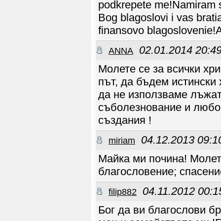
podkrepete me!Namiram se 
Bog blagoslovi i vas bratia
finansovo blagoslovenie!
02.01.2014 20:4
ANNA
Молете се за всички хри
път, да бъдем истински 
да не използваме лъжат
съболезнование и любов
създания !
04.12.2013 09:1
miriam
Майка ми почина! Молет
благословение; спасени
04.11.2012 00:1
filip882
Бог да ви благослови б