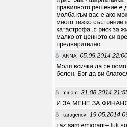
правилното решение е д
молба към вас е ако мож
много тежко състояние 
катастрофа ,с риск за ж
малко от ценното си вре
предварително.
05.09.2014 22:0
ANNA
Моля всички да се помол
болен. Бог да ви благос
31.08.2014 21:5
miriam
И ЗА МЕНЕ ЗА ФИНА
19.05.2014 0
karagenov
i az sam emigrant-- tuk 