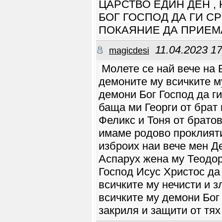
ЦАРСТВО ЕДИН ДЕН , 
и добре че не те приех
навремето та да ми
БОГ ГОСПОД ДА ГИ С
отвориш живота, щом
не смееш да махнеш
блокировката и да
ПОКАЯНИЕ ДА ПРИЕМА
застанеш с лицето си
пред мен, пфу повръща
ми се от теб и лъжите ти
11.04.2023 17
magicdesi
ontario2030
05.10 17:50
Krasi_vratza ти си
просто една кучка
Молете се най вече на 
penka_77
08.09 16:02
???? Стани готов за
демоните му всичките му
твоята дълго желана,
одобрена и
демони Бог Господ да ги
пълноценна в очите на
Бог връзка ‼️ ???? Вие
сте вярващ човек и
баща ми Георги от брат
търсите личност,
която изповядва
Феликс и Тоня от брато
християнските
ценности и държи на
библейските
имаме родово проклияти
принципи. Много
време се лутате сам и в
изброих наи вече мен Д
тази задача и не
разбирате защо не
Аспарух жена му Теодор
успявате? ????
Трудно ви е да
направите първата
Господ Исус Христос да
крачка или не знаете
как да прецените? ❇️
всичките му нечисти и з
Ако разпознавате
себе си в нещо от това:
всичките му демони Бог 
Ние от "Партньор в
живота -
закриля и защити от тях
Dvamazahristos" –
Опознаване на
несемейни, поради