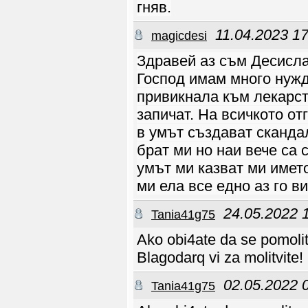
работим с тази група
гняв.
хора! Направихме и
събиране за хора над
40 години, но не се
11.04.2023 17
magicdesi
получиха нещата.
Направихме и
събиране без
ограничение във
Здравей аз съм Десисла
възрастта, но отново
се записаха масово
Господ имам много нужд
хора от 30 до 40
годишна възраст и
привикнала към лекарст
около 4 човека над 50,
за които нямаше
контингент и
запичат. На всичкото от
останаха
разочаровани. Та
в умът създават скандал
молбата ми е, моля
уважавайте
брат ми но наи вече са 
служението на
хората, защото
отделяме време и
умът ми казват ми имет
ресурси, за да
направим
ми ела все едно аз го в
най-доброто.
Събитието набира
скорост и то е
събитие, което се
24.05.2022 
Tania41g75
стараем да е класно,
така че да се
чувствате на
Ako obi4ate da se pomolit
правилното място.
Контингента е
подбран и сигурен. Ще
Blagodarq vi za molitvite!
се радваме да се
запознаем с всички
записали се и вярваме
02.05.2022 
за сензация, която ще
Tania41g75
е еталон за събития от
този ранг. А ако не
попадате в тази