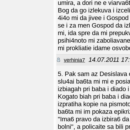
umira, a dori ne e viarva
Bog da go izlekuva i izcel
4i4o mi da jivee i Gospod
se i za men Gospod da izle
mi, ida spre da mi prepuk
psihi4noto mi zaboliavane
mi prokliatie idame osvobo
14.07.2011 17
verhinia7
5. Pak sam az Desislava o
slu4ai ba6ta mi mi e posi
izbiagah pri baba i diado 
Kogato biah pri baba i dia
izpratiha kopie na pismoto 
ba6ta mi im pokaza epikriz
''Ima6 pravo da izbira6 da j
bolni'', a policaite sa bil