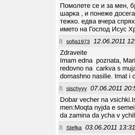
Помолете се и за мен, б
шарка , и понеже досег
тежко. едва вчера спря
името на Господ Исус Х
12.06.2011 12
sofia1973
Zdraveite
Imam edna poznata, Maria,
redovno na carkva s muja 
domashno nasilie. Imat i d
07.06.2011 20:
sischyyy
Dobar vecher na vsichki.
men:Moqta nyjda e semeist
da zamina da ycha v ychili
03.06.2011 13:3
Stefka