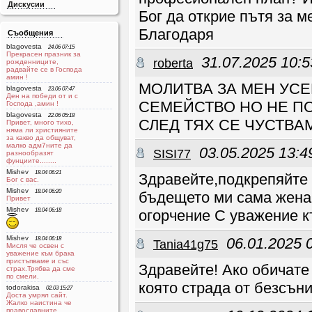
Дискусии
Бог да открие пътя за м
Благодаря
Съобщения
blagovesta
24.06 07:15
Прекрасен празник за
31.07.2025 10:5
roberta
рожденниците,
радвайте се в Господа
aмин !
МОЛИТВА ЗА МЕН УС
blagovesta
23.06 07:47
Ден на победи от и с
СЕМЕЙСТВО НО НЕ ПО
Господа ,амин !
blagovesta
22.06 05:18
СЛЕД ТЯХ СЕ ЧУСТВ
Привет, много тихо,
няма ли християните
за какво да общуват,
малко адм7ните да
03.05.2025 13:4
SISI77
разнообразят
фунциите........
Mishev
18.04 06:21
Здравейте,подкрепяйте 
Бог с вас.
Mishev
18.04 06:20
бъдещето ми сама жена 
Привет
Mishev
18.04 06:18
огорчение С уважение 
Mishev
06.01.2025 
18.04 06:18
Tania41g75
Мисля че освен с
уважение към брака
пристъпваме и със
Здравейте! Ако обичате
страх.Трябва да сме
по смели.
която страда от безсъни
todorakisa
02.03 15:27
Доста умрял сайт.
Жалко наистина че
православните