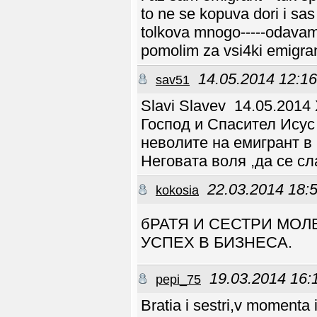
to ne se kopuva dori i sa
tolkova mnogo-----odavam
pomolim za vsi4ki emigran
14.05.2014 12:16
sav51
Slavi Slavev 14.05.201
Господ и Спасител Исус 
неволите на емигрант в 
Неговата воля ,да се с
22.03.2014 18:
kokosia
бРАТЯ И СЕСТРИ МОЛ
УСПЕХ В БИЗНЕСА.
19.03.2014 16:
pepi_75
Bratia i sestri,v momenta