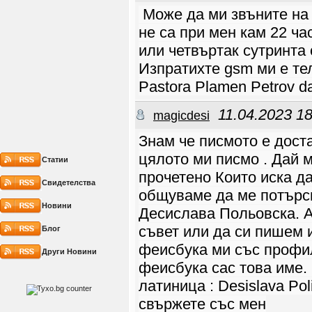
връзка.
Може да ми звъните на
Pavlin2025
05.10 16:40
Има ли жени
не са при мен кам 22 ча
Pavlin2025
05.10 16:06
или четвъртак сутринта
Pavlin2025
05.10 16:05
Изпратихте gsm ми е тел
Здравейте на всички
Savii
27.09 21:09
Pastora Plamen Petrov da
Здравейте , ще се
радвам да имам в
обкръжението си хара
който вярват в
11.04.2023 18
magicdesi
Христос и живеят за
него
Lozana
06.06 20:11
Знам че писмото е дост
Dobur vecher kak ste
penka_77
07.05 12:48
цялото ми писмо . Дай м
Статии
Имали вярващи от
Варна?
прочетено Които иска да
big_boy
12.04 02:51
Свидетелства
Zdraveite! Shte se
общуваме да ме потърс
radvam da
namerqpriqteli
Новини
Десислава Польовска. А
Hristiqni i
vqrvashti vBog
съвет или да си пишем 
Блог
Adam_82
28.01 19:42
Здр-те,нов съм тука
феисбука ми със профил
Desislava1
12.11 18:35
Други Новини
Здравейте от София.
Ще се радвам да се
феисбука сас това име.
запозная с приятели
във Бога
латиница : Desislava Po
TRUUST
08.10 16:40
PRIWET SESTRA I
свържете със мен
VSI4KI KOJTO TYRSQT