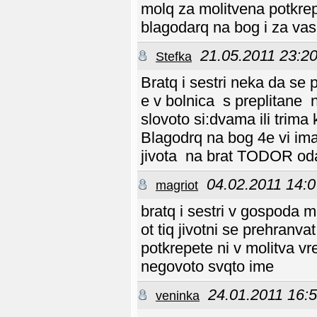
molq za molitvena potkrep
blagodarq na bog i za va
21.05.2011 23:2
Stefka
Bratq i sestri neka da se
e v bolnica s preplitane 
slovoto si:dvama ili trim
Blagodrq na bog 4e vi ima
jivota na brat TODOR odav
04.02.2011 14:0
magriot
bratq i sestri v gospoda m
ot tiq jivotni se prehranv
potkrepete ni v molitva vr
negovoto svqto ime
24.01.2011 16:
veninka