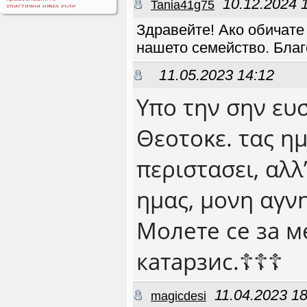
10.12.2024 
Tania41g75
християни няма къде
да се запознават и сме
на изчезване
Здравейте! Ако обичате 
Sektant
23.02 23:58
нашето семейство. Благо
Sektant
23.02 23:57
11.05.2023 14:12
Irji
21.10 13:48
Υπο την σην ευ
Здравейте, Ще
се радвам да
имам обещение в
Христос
Θεοτοκε. τας ημ
Irji
21.10 12:52
Здравей Savii, Ще се
радвам да имам
обещение в Хрисос
περιστασει, αλλ
Vlad82
19.10 13:05
Здравейте на
всички, Казвам се
Владица, на 43 години
ημας, μονη αγν
съм и съм православен
християнин.Живея в
едно село в Пиротския
край, на около 120 км
Молете се за м
от София.Не съм бил
женен и нямам
деца. От известно
време търся жена за
катарзис.☦️☦️☦️
християнски брак и
семейство, ако е
Божия воля. Бих се
радвал да се запозная
с жена, която също
11.04.2023 18
magicdesi
търси сериозна,
благословена