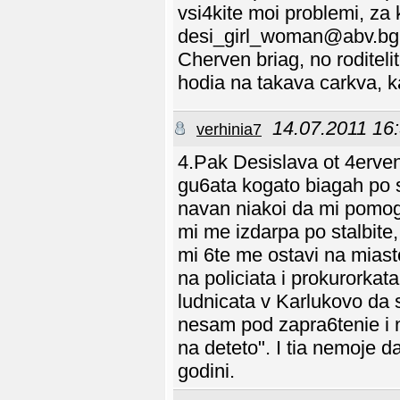
vsi4kite moi problemi, za k
desi_girl_woman@abv.bg 
Cherven briag, no roditeli
hodia na takava carkva, ka
14.07.2011 16
verhinia7
4.Pak Desislava ot 4erven
gu6ata kogato biagah po s
navan niakoi da mi pomogn
mi me izdarpa po stalbite
mi 6te me ostavi na miast
na policiata i prokurorkata
ludnicata v Karlukovo da
nesam pod zapra6tenie i n
na deteto". I tia nemoje 
godini.