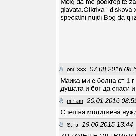
Molq da me podkrepite za s
Ники, ами ти нали ше
ходиш на море бе) Дай
glavata.Otkrixa i diskova x
му твойта квартира!
Niki2001
27.06 12:18
specialni nujdi.Bog da q i
Здравейте! Спешно
търся безплатна
квартира в гр.София
за един
човек. Тел.08789792
08.
07.08.2016 08:
emil333
Маика ми е болна от 1 г
душата и бог да спаси и
20.01.2016 08:5
miriam
Спешна молитвена нужд
19.06.2015 13:44
Sara
ZDRAVEITE MILI BRATQ