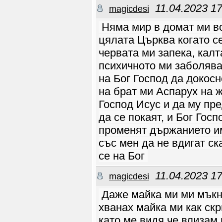
големия интерес и
11.04.2023 17
magicdesi
неуспелите да се
запишат на лагера от
1-ви до 6-ти
Няма мир в домат ми вс
септември, ви каним
на лагер за несемейни
между 21-24
цялата Църква когато с
септември 2023 . ????
Семинарът ще се
червата ми запека, калт
проведе в приказния
Еленски балкан,
психичното ми заболява
хотел “Чукани”. ????
Ще откриете нови
приятели. ???? Ще
на Бог Господ да докос
имате много
предизвикателства,
на брат ми Аспарух на 
с които ще опознате
себе си и другите.
Господ Исус и да му пр
???? Ще получите
помощ как да търсите,
как да прецените, как
да се покаят, и Бог Гос
да започнете
предбрачни
променят държанието им
отношения и да
изгррадите
семейство угодно в
със мен да не вдигат с
очите на Бог! Ще се
радваме да споделите
се на Бог
събитието и с други.
Така екипът ще се
разшири и ще имаме
повече помощ за
11.04.2023 17
magicdesi
каузата. Повече
подробности вижте в
следния линк
Даже майка ми ми мъкн
https://www.faceboo
k.com/events/350821
хванах майка ми как ск
5962829690/?acontex
t={"event_action_hi
story":[{"extra_dat
като ме видя че влизам 
a":"","mechanism":"