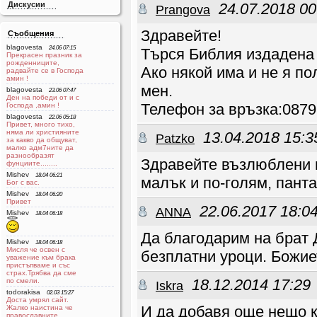
Дискусии
24.07.2018 00
Prangova
Здравейте!
Съобщения
blagovesta
24.06 07:15
Търся Библия издадена п
Прекрасен празник за
рожденниците,
Ако някой има и не я по
радвайте се в Господа
aмин !
мен.
blagovesta
23.06 07:47
Ден на победи от и с
Телефон за връзка:087
Господа ,амин !
blagovesta
22.06 05:18
Привет, много тихо,
няма ли християните
13.04.2018 15:3
Patzko
за какво да общуват,
малко адм7ните да
разнообразят
Здравейте възлюблени в
фунциите........
Mishev
18.04 06:21
малък и по-голям, пант
Бог с вас.
Mishev
18.04 06:20
Привет
22.06.2017 18:0
ANNA
Mishev
18.04 06:18
Да благодарим на брат 
Mishev
18.04 06:18
Мисля че освен с
безплатни уроци. Божие
уважение към брака
пристъпваме и със
страх.Трябва да сме
18.12.2014 17:29
по смели.
Iskra
todorakisa
02.03 15:27
Доста умрял сайт.
И да добавя още нещо к
Жалко наистина че
православните