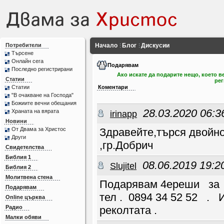
Потребители
Начало
Блог
Дискусии
Търсене
Онлайн сега
Подарявам
Последно регистрирани
Ако искате да подарите нещо, което ве
Статии
рег
Статии
Коментари
"В очакване на Господа"
Божиите вечни обещания
28.03.2020 06:3
Храната на вярата
irinapp
Новини
От Двама за Христос
Здравейте,търся двойно
Други
,гр.Добрич
Свидетелства
Библия 1
08.06.2019 19:2
Slujitel
Библия 2
Молитвена стена
Подарявам 4ереши за 
Подарявам
тел . 0894 34 52 52 .
Online църква
Радио
реколтата .
Малки обяви