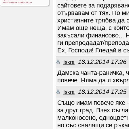
християни няма къде
сайтовете за подаряване
да се запознават и сме
на изчезване
отървавам от тях. Но ми
Sektant
23.02 23:58
християните трябва да с
Sektant
Имам още неща, с които 
23.02 23:57
закъсали финансово... Н
Irji
21.10 13:48
ги препродадат/препода
Здравейте, Ще
се радвам да
имам обещение в
Ех, Господи! Гледай в с
Христос
Irji
21.10 12:52
Здравей Savii, Ще се
18.12.2014 17:26
Iskra
радвам да имам
обещение в Хрисос
Vlad82
19.10 13:05
Дамска чанта-раничка, ч
Здравейте на
всички, Казвам се
повече. Няма да я хвърля
Владица, на 43 години
съм и съм православен
християнин.Живея в
едно село в Пиротския
18.12.2014 17:25
Iskra
край, на около 120 км
от София.Не съм бил
женен и нямам
Също имам повече яке -
деца. От известно
време търся жена за
християнски брак и
за друг град. Взех съгла
семейство, ако е
Божия воля. Бих се
малконосено, едноцветно
радвал да се запозная
с жена, която също
но със свалящи се ръкав
търси сериозна,
благословена