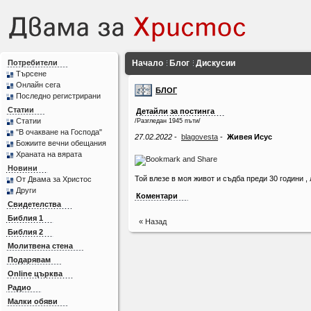
Потребители
Начало
Блог
Дискусии
Търсене
Онлайн сега
БЛОГ
Последно регистрирани
Статии
Детайли за постинга
Статии
/Разгледан 1945 пъти/
"В очакване на Господа"
27.02.2022
-
blagovesta
-
Живея Исус
Божиите вечни обещания
Храната на вярата
Новини
Той влезе в моя живот и съдба преди 30 години ,
От Двама за Христос
Други
Коментари
Свидетелства
Библия 1
« Назад
Библия 2
Молитвена стена
Подарявам
Online църква
Радио
Малки обяви