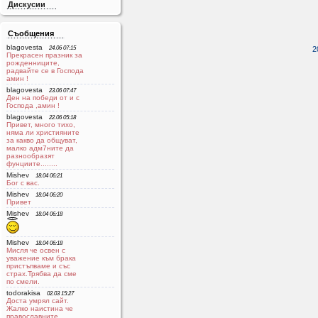
Дискусии
Съобщения
blagovesta
24.06 07:15
2
Прекрасен празник за
рожденниците,
радвайте се в Господа
aмин !
blagovesta
23.06 07:47
Ден на победи от и с
Господа ,амин !
blagovesta
22.06 05:18
Привет, много тихо,
няма ли християните
за какво да общуват,
малко адм7ните да
разнообразят
фунциите........
Mishev
18.04 06:21
Бог с вас.
Mishev
18.04 06:20
Привет
Mishev
18.04 06:18
Mishev
18.04 06:18
Мисля че освен с
уважение към брака
пристъпваме и със
страх.Трябва да сме
по смели.
todorakisa
02.03 15:27
Доста умрял сайт.
Жалко наистина че
православните