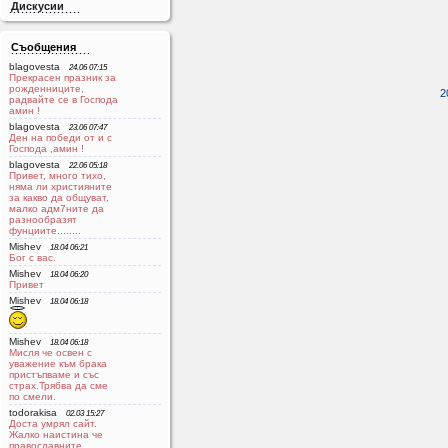
Дискусии
Съобщения
blagovesta
24.06 07:15
Прекрасен празник за
рожденниците,
2
радвайте се в Господа
aмин !
blagovesta
23.06 07:47
Ден на победи от и с
Господа ,амин !
blagovesta
22.06 05:18
Привет, много тихо,
няма ли християните
за какво да общуват,
малко адм7ните да
разнообразят
фунциите........
Mishev
18.04 06:21
Бог с вас.
Mishev
18.04 06:20
Привет
Mishev
18.04 06:18
Mishev
18.04 06:18
Мисля че освен с
уважение към брака
пристъпваме и със
страх.Трябва да сме
по смели.
todorakisa
02.03 15:27
Доста умрял сайт.
Жалко наистина че
православните