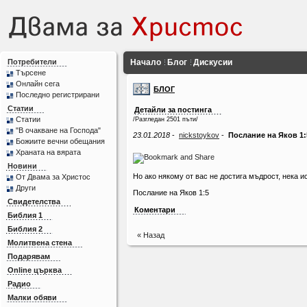
Потребители
Начало
Блог
Дискусии
Търсене
Онлайн сега
БЛОГ
Последно регистрирани
Статии
Детайли за постинга
Статии
/Разгледан 2501 пъти/
"В очакване на Господа"
23.01.2018
-
nickstoykov
-
Послание на Яков 1:
Божиите вечни обещания
Храната на вярата
Новини
Но ако някому от вас не достига мъдрост, нека ис
От Двама за Христос
Други
Послание на Яков 1:5
Свидетелства
Коментари
Библия 1
Библия 2
« Назад
Молитвена стена
Подарявам
Online църква
Радио
Малки обяви