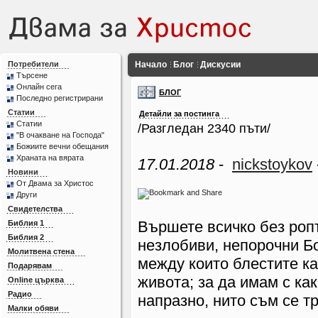
Потребители
Начало
Блог
Дискусии
Търсене
Онлайн сега
БЛОГ
Последно регистрирани
Статии
Детайли за постинга
Статии
/Разгледан 2340 пъти/
"В очакване на Господа"
Божиите вечни обещания
Храната на вярата
17.01.2018
-
nickstoykov
Новини
От Двама за Христос
Други
Свидетелства
Вършете всичко без ропт
Библия 1
Библия 2
незлобиви, непорочни Б
Молитвена стена
между които блестите ка
Подарявам
живота; за да имам с как
Online църква
Радио
напразно, нито съм се т
Малки обяви