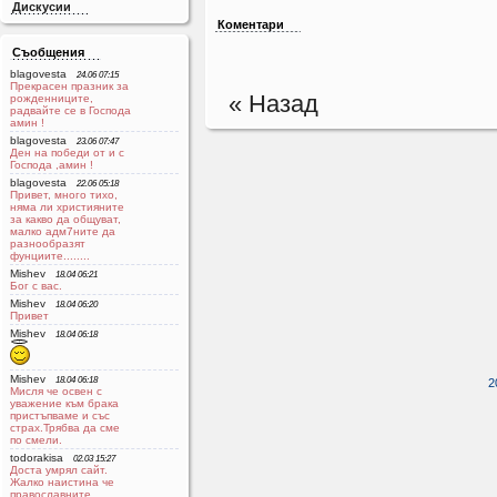
Дискусии
Коментари
Съобщения
blagovesta
24.06 07:15
Прекрасен празник за
« Назад
рожденниците,
радвайте се в Господа
aмин !
blagovesta
23.06 07:47
Ден на победи от и с
Господа ,амин !
blagovesta
22.06 05:18
Привет, много тихо,
няма ли християните
за какво да общуват,
малко адм7ните да
разнообразят
фунциите........
Mishev
18.04 06:21
Бог с вас.
Mishev
18.04 06:20
Привет
Mishev
18.04 06:18
Mishev
18.04 06:18
2
Мисля че освен с
уважение към брака
пристъпваме и със
страх.Трябва да сме
по смели.
todorakisa
02.03 15:27
Доста умрял сайт.
Жалко наистина че
православните