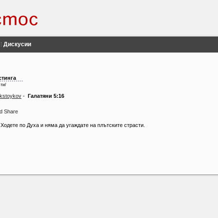
Дискусии
стинга
ти/
ckstoykov
-
Галатяни 5:16
Ходете по Духа и няма да угаждате на плътските страсти.