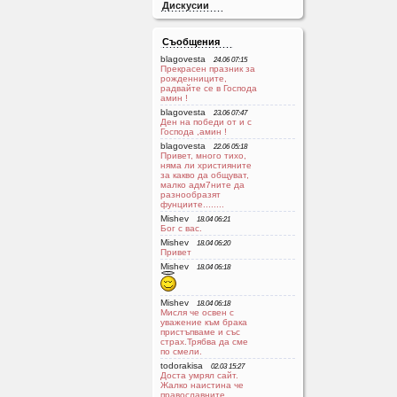
Дискусии
Съобщения
blagovesta
24.06 07:15
Прекрасен празник за
рожденниците,
радвайте се в Господа
aмин !
blagovesta
23.06 07:47
Ден на победи от и с
Господа ,амин !
blagovesta
22.06 05:18
Привет, много тихо,
няма ли християните
за какво да общуват,
малко адм7ните да
разнообразят
фунциите........
Mishev
18.04 06:21
Бог с вас.
Mishev
18.04 06:20
Привет
Mishev
18.04 06:18
Mishev
18.04 06:18
Мисля че освен с
уважение към брака
пристъпваме и със
страх.Трябва да сме
по смели.
todorakisa
02.03 15:27
Доста умрял сайт.
Жалко наистина че
православните