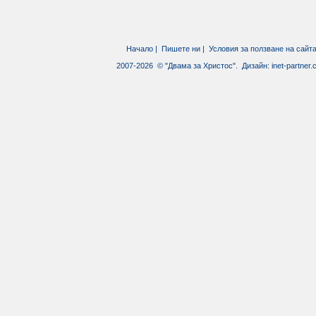
Начало
|
Пишете ни
|
Условия за ползване на сайт
2007-2026 © "Двама за Христос". Дизайн:
inet-partner