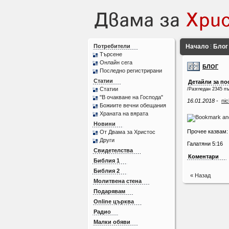
Потребители
Начало
Блог
Търсене
Онлайн сега
БЛОГ
Последно регистрирани
Статии
Детайли за по
Статии
/Разгледан 2345 пъ
"В очакване на Господа"
16.01.2018
-
ni
Божиите вечни обещания
Храната на вярата
Новини
Прочее казвам: 
От Двама за Христос
Други
Галатяни 5:16
Свидетелства
Коментари
Библия 1
Библия 2
« Назад
Молитвена стена
Подарявам
Online църква
Радио
Малки обяви