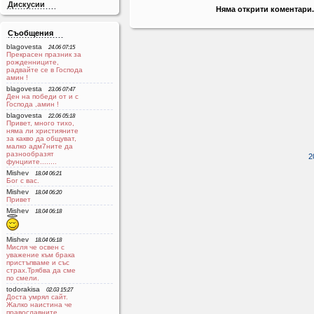
Дискусии
Няма открити коментари.
Съобщения
blagovesta
24.06 07:15
Прекрасен празник за
рожденниците,
радвайте се в Господа
aмин !
blagovesta
23.06 07:47
Ден на победи от и с
Господа ,амин !
blagovesta
22.06 05:18
Привет, много тихо,
няма ли християните
за какво да общуват,
малко адм7ните да
разнообразят
2
фунциите........
Mishev
18.04 06:21
Бог с вас.
Mishev
18.04 06:20
Привет
Mishev
18.04 06:18
Mishev
18.04 06:18
Мисля че освен с
уважение към брака
пристъпваме и със
страх.Трябва да сме
по смели.
todorakisa
02.03 15:27
Доста умрял сайт.
Жалко наистина че
православните