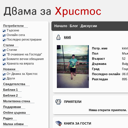
Потребители
Начало
Блог
Дискусии
Търсене
Онлайн сега
kkk6
Последно регистрирани
Статии
Потр. име
kkk
Статии
Пол
Мъ
"В очакване на Господа"
Възраст
52
Божиите вечни обещания
Храната на вярата
Държава
Bulg
Град
Гоц
Новини
От Двама за Христос
Последно онлайн
06.0
Други
Разгледан
895
Свидетелства
Библия 1
Библия 2
Молитвена стена
ПРИЯТЕЛИ
Подарявам
Няма открити приятели.
Online църква
Радио
КНИГА ЗА ГОСТИ
Малки обяви