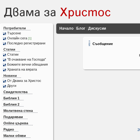
Потребители
Начало
Блог
Дискусии
Търсене
Онлайн сега
[1]
Последно регистрирани
Съобщение
Статии
Статии
"В очакване на Господа"
Божиите вечни обещания
Храната на вярата
Новини
От Двама за Христос
Други
Свидетелства
Библия 1
Библия 2
Молитвена стена
Подарявам
Online църква
Радио
2
Малки обяви