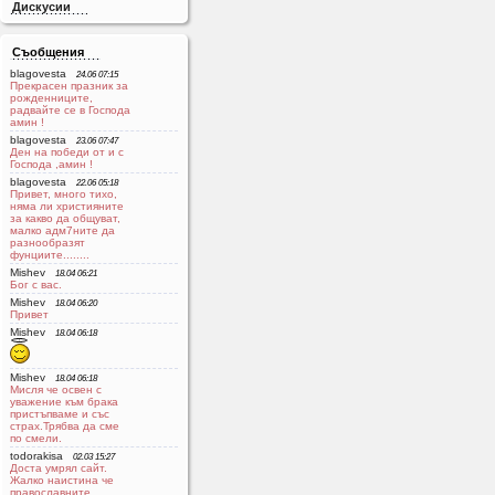
Дискусии
Съобщения
blagovesta
24.06 07:15
Прекрасен празник за
рожденниците,
радвайте се в Господа
aмин !
blagovesta
23.06 07:47
Ден на победи от и с
Господа ,амин !
blagovesta
22.06 05:18
Привет, много тихо,
няма ли християните
за какво да общуват,
малко адм7ните да
разнообразят
фунциите........
Mishev
18.04 06:21
Бог с вас.
Mishev
18.04 06:20
Привет
Mishev
18.04 06:18
Mishev
18.04 06:18
Мисля че освен с
уважение към брака
пристъпваме и със
страх.Трябва да сме
по смели.
todorakisa
02.03 15:27
Доста умрял сайт.
Жалко наистина че
православните