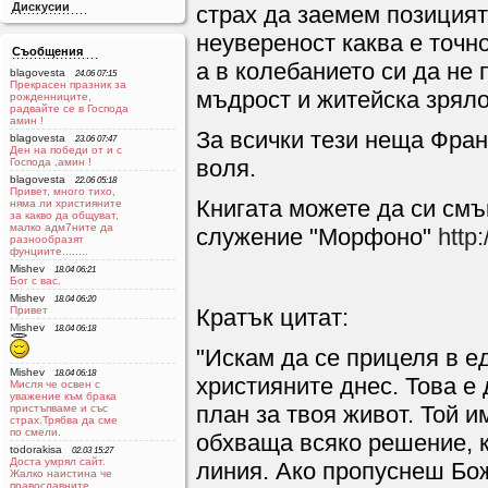
Дискусии
страх да заемем позицият
неувереност каква е точн
Съобщения
а в колебанието си да не
blagovesta
24.06 07:15
Прекрасен празник за
мъдрост и житейска зряло
рожденниците,
радвайте се в Господа
aмин !
За всички тези неща Фран
blagovesta
23.06 07:47
Ден на победи от и с
воля.
Господа ,амин !
blagovesta
22.06 05:18
Привет, много тихо,
Книгата можете да си смъ
няма ли християните
за какво да общуват,
малко адм7ните да
служение "Морфоно"
http
разнообразят
фунциите........
Mishev
18.04 06:21
Бог с вас.
Mishev
18.04 06:20
Привет
Кратък цитат:
Mishev
18.04 06:18
"Искам да се прицеля в е
Mishev
18.04 06:18
християните днес. Това е 
Мисля че освен с
уважение към брака
план за твоя живот. Той 
пристъпваме и със
страх.Трябва да сме
по смели.
обхваща всяко решение, к
todorakisa
02.03 15:27
Доста умрял сайт.
линия. Ако пропуснеш Бо
Жалко наистина че
православните