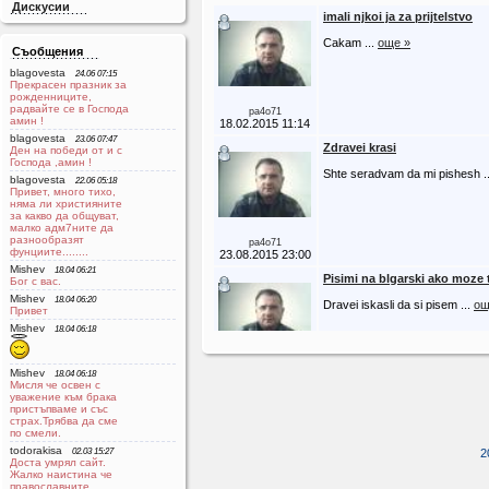
Дискусии
imali njkoi ja za prijtelstvo
Cakam ...
още »
Съобщения
blagovesta
24.06 07:15
Прекрасен празник за
рожденниците,
радвайте се в Господа
pa4o71
aмин !
18.02.2015 11:14
blagovesta
23.06 07:47
Zdravei krasi
Ден на победи от и с
Господа ,амин !
Shte seradvam da mi pishesh .
blagovesta
22.06 05:18
Привет, много тихо,
няма ли християните
за какво да общуват,
малко адм7ните да
разнообразят
pa4o71
фунциите........
23.08.2015 23:00
Mishev
18.04 06:21
Pisimi na blgarski ako moze t
Бог с вас.
Mishev
18.04 06:20
Dravei iskasli da si pisem ...
ощ
Привет
Mishev
18.04 06:18
Mishev
pa4o71
18.04 06:18
Мисля че освен с
12.09.2015 19:20
уважение към брака
пристъпваме и със
Zdraveite
страх.Трябва да сме
по смели.
Tarsja zapoznanstvo s zena hr
evangelski vjarvasht za serioz
todorakisa
02.03 15:27
2
Доста умрял сайт.
Жалко наистина че
православните