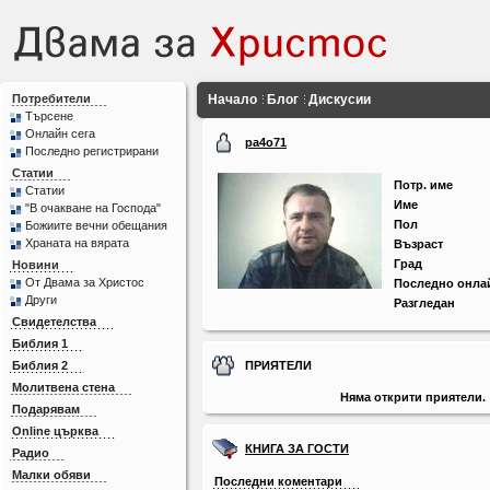
Потребители
Начало
Блог
Дискусии
Търсене
Онлайн сега
pa4o71
Последно регистрирани
Статии
Потр. име
Статии
Име
"В очакване на Господа"
Пол
Божиите вечни обещания
Храната на вярата
Възраст
Град
Новини
От Двама за Христос
Последно онла
Други
Разгледан
Свидетелства
Библия 1
Библия 2
ПРИЯТЕЛИ
Молитвена стена
Няма открити приятели.
Подарявам
Online църква
КНИГА ЗА ГОСТИ
Радио
Малки обяви
Последни коментари