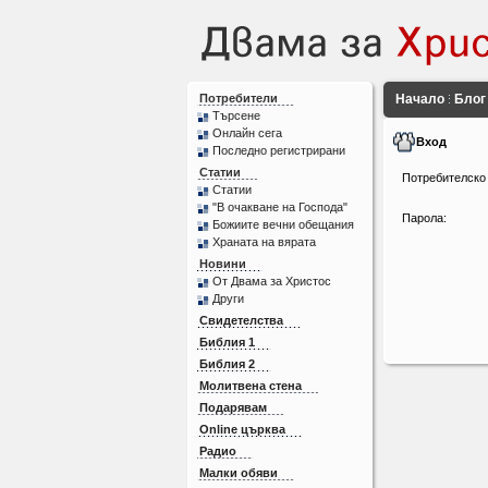
Потребители
Начало
Блог
Търсене
Онлайн сега
Вход
Последно регистрирани
Статии
Потребителско
Статии
"В очакване на Господа"
Парола:
Божиите вечни обещания
Храната на вярата
Новини
От Двама за Христос
Други
Свидетелства
Библия 1
Библия 2
Молитвена стена
Подарявам
Online църква
Радио
Малки обяви