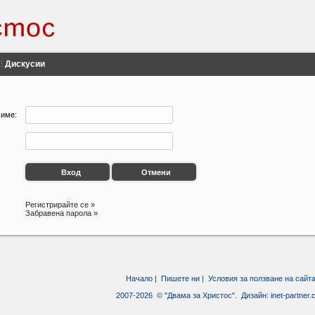
Дискусии
 име:
Регистрирайте се »
Забравена парола »
Начало
|
Пишете ни
|
Условия за ползване на сайт
2007-2026 © "Двама за Христос". Дизайн:
inet-partner