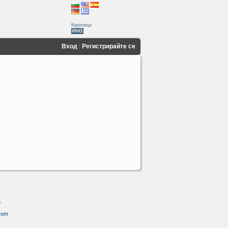
Кирилица
PHO
Вход
Регистрирайте се
а
.com