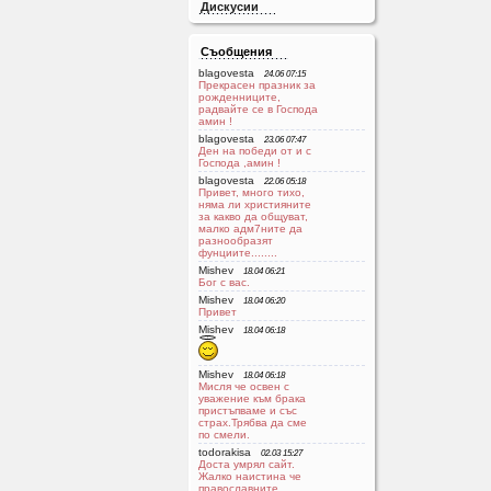
Дискусии
Съобщения
blagovesta
24.06 07:15
Прекрасен празник за
рожденниците,
радвайте се в Господа
aмин !
blagovesta
23.06 07:47
Ден на победи от и с
Господа ,амин !
blagovesta
22.06 05:18
Привет, много тихо,
няма ли християните
за какво да общуват,
малко адм7ните да
разнообразят
фунциите........
Mishev
18.04 06:21
Бог с вас.
Mishev
18.04 06:20
Привет
Mishev
18.04 06:18
Mishev
18.04 06:18
Мисля че освен с
уважение към брака
пристъпваме и със
страх.Трябва да сме
по смели.
todorakisa
02.03 15:27
Доста умрял сайт.
Жалко наистина че
православните