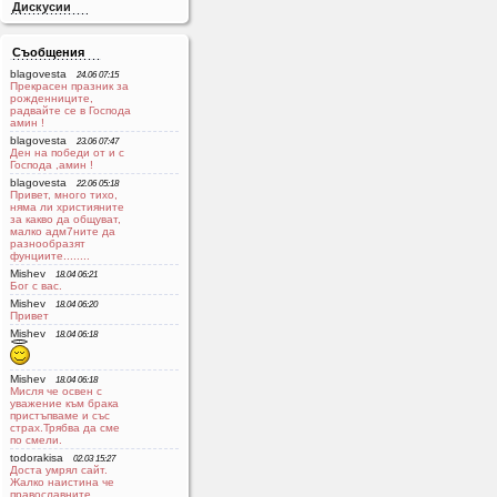
Дискусии
Съобщения
blagovesta
24.06 07:15
Прекрасен празник за
рожденниците,
радвайте се в Господа
aмин !
blagovesta
23.06 07:47
Ден на победи от и с
Господа ,амин !
blagovesta
22.06 05:18
Привет, много тихо,
няма ли християните
за какво да общуват,
малко адм7ните да
разнообразят
фунциите........
Mishev
18.04 06:21
Бог с вас.
Mishev
18.04 06:20
Привет
Mishev
18.04 06:18
Mishev
18.04 06:18
Мисля че освен с
уважение към брака
пристъпваме и със
страх.Трябва да сме
по смели.
todorakisa
02.03 15:27
Доста умрял сайт.
Жалко наистина че
православните