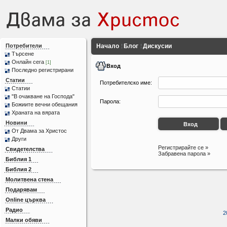
Потребители
Начало
Блог
Дискусии
Търсене
Онлайн сега
[1]
Вход
Последно регистрирани
Статии
Потребителско име:
Статии
"В очакване на Господа"
Парола:
Божиите вечни обещания
Храната на вярата
Новини
От Двама за Христос
Други
Регистрирайте се »
Свидетелства
Забравена парола »
Библия 1
Библия 2
Молитвена стена
Подарявам
Online църква
Радио
2
Малки обяви