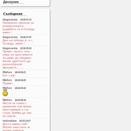
Дискусии
Съобщения
blagovesta
24.06 07:15
Прекрасен празник за
рожденниците,
радвайте се в Господа
aмин !
blagovesta
23.06 07:47
Ден на победи от и с
Господа ,амин !
blagovesta
22.06 05:18
Привет, много тихо,
няма ли християните
за какво да общуват,
малко адм7ните да
разнообразят
фунциите........
Mishev
18.04 06:21
Бог с вас.
Mishev
18.04 06:20
Привет
Mishev
18.04 06:18
Mishev
18.04 06:18
Мисля че освен с
уважение към брака
пристъпваме и със
страх.Трябва да сме
по смели.
todorakisa
02.03 15:27
Доста умрял сайт.
Жалко наистина че
православните