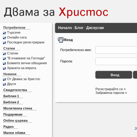
Потребители
Начало
Блог
Дискусии
Търсене
Онлайн сега
Вход
Последно регистрирани
Статии
Потребителско име:
Статии
"В очакване на Господа"
Парола:
Божиите вечни обещания
Храната на вярата
Новини
От Двама за Христос
Други
Регистрирайте се »
Свидетелства
Забравена парола »
Библия 1
Библия 2
Молитвена стена
Подарявам
Online църква
Радио
2
Малки обяви