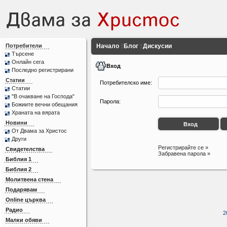
Потребители
Начало
Блог
Дискусии
Търсене
Онлайн сега
Вход
Последно регистрирани
Статии
Потребителско име:
Статии
"В очакване на Господа"
Парола:
Божиите вечни обещания
Храната на вярата
Новини
От Двама за Христос
Други
Регистрирайте се »
Свидетелства
Забравена парола »
Библия 1
Библия 2
Молитвена стена
Подарявам
Online църква
Радио
2
Малки обяви