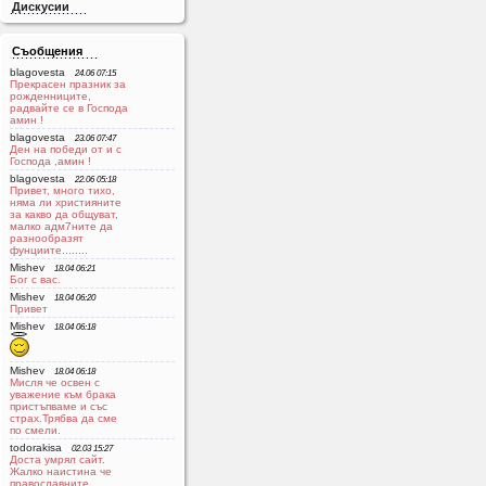
Дискусии
Съобщения
blagovesta
24.06 07:15
Прекрасен празник за
рожденниците,
радвайте се в Господа
aмин !
blagovesta
23.06 07:47
Ден на победи от и с
Господа ,амин !
blagovesta
22.06 05:18
Привет, много тихо,
няма ли християните
за какво да общуват,
малко адм7ните да
разнообразят
фунциите........
Mishev
18.04 06:21
Бог с вас.
Mishev
18.04 06:20
Привет
Mishev
18.04 06:18
Mishev
18.04 06:18
Мисля че освен с
уважение към брака
пристъпваме и със
страх.Трябва да сме
по смели.
todorakisa
02.03 15:27
Доста умрял сайт.
Жалко наистина че
православните