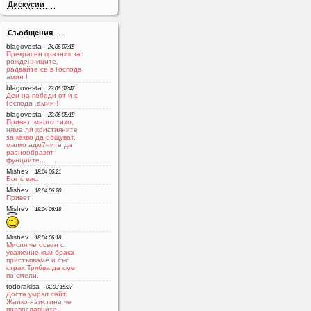
Дискусии
Съобщения
blagovesta
24.06 07:15
Прекрасен празник за
рожденниците,
радвайте се в Господа
aмин !
blagovesta
23.06 07:47
Ден на победи от и с
Господа ,амин !
blagovesta
22.06 05:18
Привет, много тихо,
няма ли християните
за какво да общуват,
малко адм7ните да
разнообразят
фунциите........
Mishev
18.04 06:21
Бог с вас.
Mishev
18.04 06:20
Привет
Mishev
18.04 06:18
Mishev
18.04 06:18
Мисля че освен с
уважение към брака
пристъпваме и със
страх.Трябва да сме
по смели.
todorakisa
02.03 15:27
Доста умрял сайт.
Жалко наистина че
православните