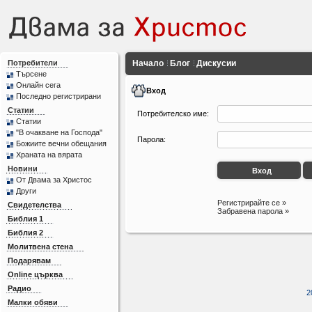
Потребители
Начало
Блог
Дискусии
Търсене
Онлайн сега
Вход
Последно регистрирани
Статии
Потребителско име:
Статии
"В очакване на Господа"
Парола:
Божиите вечни обещания
Храната на вярата
Новини
От Двама за Христос
Други
Регистрирайте се »
Свидетелства
Забравена парола »
Библия 1
Библия 2
Молитвена стена
Подарявам
Online църква
Радио
2
Малки обяви