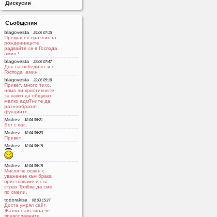
Дискусии
Съобщения
blagovesta
24.06 07:15
Прекрасен празник за
рожденниците,
радвайте се в Господа
aмин !
blagovesta
23.06 07:47
Ден на победи от и с
Господа ,амин !
blagovesta
22.06 05:18
Привет, много тихо,
няма ли християните
за какво да общуват,
малко адм7ните да
разнообразят
фунциите........
Mishev
18.04 06:21
Бог с вас.
Mishev
18.04 06:20
Привет
Mishev
18.04 06:18
Mishev
18.04 06:18
Мисля че освен с
уважение към брака
пристъпваме и със
страх.Трябва да сме
по смели.
todorakisa
02.03 15:27
Доста умрял сайт.
Жалко наистина че
православните