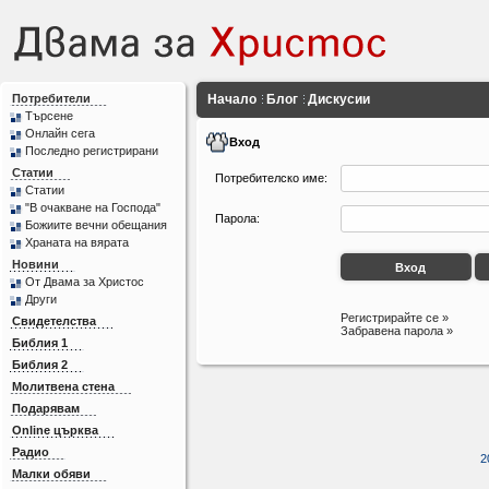
Потребители
Начало
Блог
Дискусии
Търсене
Онлайн сега
Вход
Последно регистрирани
Статии
Потребителско име:
Статии
"В очакване на Господа"
Парола:
Божиите вечни обещания
Храната на вярата
Новини
От Двама за Христос
Други
Регистрирайте се »
Свидетелства
Забравена парола »
Библия 1
Библия 2
Молитвена стена
Подарявам
Online църква
Радио
2
Малки обяви