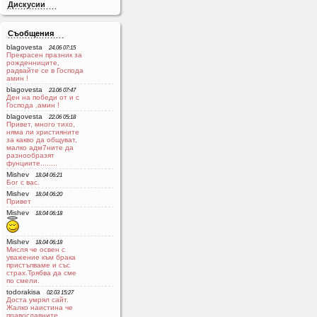
Дискусии
Съобщения
blagovesta
24.06 07:15
Прекрасен празник за
рожденниците,
радвайте се в Господа
aмин !
blagovesta
23.06 07:47
Ден на победи от и с
Господа ,амин !
blagovesta
22.06 05:18
Привет, много тихо,
няма ли християните
за какво да общуват,
малко адм7ните да
разнообразят
фунциите........
Mishev
18.04 06:21
Бог с вас.
Mishev
18.04 06:20
Привет
Mishev
18.04 06:18
Mishev
18.04 06:18
Мисля че освен с
уважение към брака
пристъпваме и със
страх.Трябва да сме
по смели.
todorakisa
02.03 15:27
Доста умрял сайт.
Жалко наистина че
православните