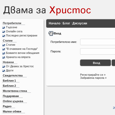
Потребители
Начало
Блог
Дискусии
Търсене
Онлайн сега
Вход
Последно регистрирани
Статии
Потребителско име:
Статии
"В очакване на Господа"
Парола:
Божиите вечни обещания
Храната на вярата
Новини
От Двама за Христос
Други
Регистрирайте се »
Свидетелства
Забравена парола »
Библия 1
Библия 2
Молитвена стена
Подарявам
Online църква
Радио
2
Малки обяви