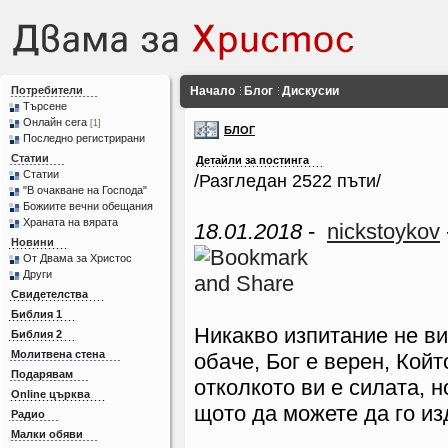
Потребители
Начало
Блог
Дискусии
Търсене
Онлайн сега
[1]
БЛОГ
Последно регистрирани
Статии
Детайли за постинга
Статии
/Разгледан 2522 пъти/
"В очакване на Господа"
Божиите вечни обещания
Храната на вярата
18.01.2018
-
nickstoykov
Новини
От Двама за Христос
Други
Свидетелства
Библия 1
Никакво изпитание не ви
Библия 2
Молитвена стена
обаче, Бог е верен, Кой
Подарявам
отколкото ви е силата, н
Online църква
щото да можете да го и
Радио
Малки обяви