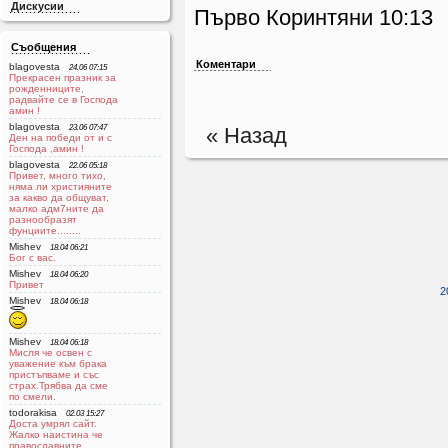
Дискусии
Първо Коринтяни 10:13
Съобщения
Коментари
blagovesta
24.06 07:15
Прекрасен празник за
рожденниците,
радвайте се в Господа
aмин !
blagovesta
23.06 07:47
« Назад
Ден на победи от и с
Господа ,амин !
blagovesta
22.06 05:18
Привет, много тихо,
няма ли християните
за какво да общуват,
малко адм7ните да
разнообразят
фунциите........
Mishev
18.04 06:21
Бог с вас.
Mishev
18.04 06:20
Привет
2
Mishev
18.04 06:18
Mishev
18.04 06:18
Мисля че освен с
уважение към брака
пристъпваме и със
страх.Трябва да сме
по смели.
todorakisa
02.03 15:27
Доста умрял сайт.
Жалко наистина че
православните