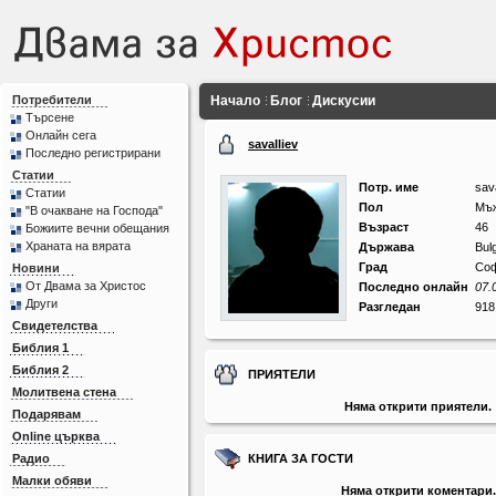
Потребители
Начало
Блог
Дискусии
Търсене
Онлайн сега
savaIliev
Последно регистрирани
Статии
Потр. име
sav
Статии
Пол
Мъ
"В очакване на Господа"
Възраст
46
Божиите вечни обещания
Храната на вярата
Държава
Bul
Град
Со
Новини
От Двама за Христос
Последно онлайн
07.
Други
Разгледан
918
Свидетелства
Библия 1
Библия 2
ПРИЯТЕЛИ
Молитвена стена
Няма открити приятели.
Подарявам
Online църква
Радио
КНИГА ЗА ГОСТИ
Малки обяви
Няма открити коментари.