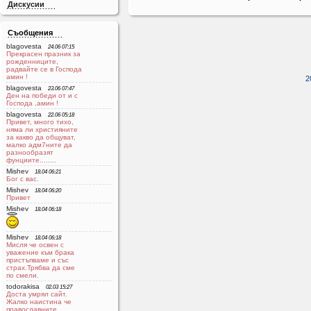
Дискусии
Съобщения
blagovesta
24.06 07:15
Прекрасен празник за
рожденниците,
радвайте се в Господа
aмин !
2
blagovesta
23.06 07:47
Ден на победи от и с
Господа ,амин !
blagovesta
22.06 05:18
Привет, много тихо,
няма ли християните
за какво да общуват,
малко адм7ните да
разнообразят
фунциите........
Mishev
18.04 06:21
Бог с вас.
Mishev
18.04 06:20
Привет
Mishev
18.04 06:18
Mishev
18.04 06:18
Мисля че освен с
уважение към брака
пристъпваме и със
страх.Трябва да сме
по смели.
todorakisa
02.03 15:27
Доста умрял сайт.
Жалко наистина че
православните