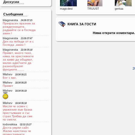
Дискусии
magicdesi
TRUUST
geritaa
Съобщения
blagovesta
24.06 07:15
Прекрасен празник за
КНИГА ЗА ГОСТИ
рожденниците,
радвайте се в Господа
Няма открити коментари.
aмин !
blagovesta
23.06 07:47
Ден на победи от и с
Господа ,амин !
blagovesta
22.06 05:18
Привет, много тихо,
няма ли християните
за какво да общуват,
малко адм7ните да
разнообразят
2
фунциите........
Mishev
18.04 06:21
Бог с вас.
Mishev
18.04 06:20
Привет
Mishev
18.04 06:18
Mishev
18.04 06:18
Мисля че освен с
уважение към брака
пристъпваме и със
страх.Трябва да сме
по смели.
todorakisa
02.03 15:27
Доста умрял сайт.
Жалко наистина че
православните