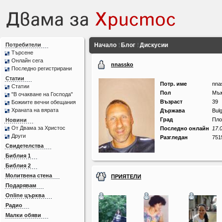
Потребители
Начало
Блог
Дискусии
Търсене
Онлайн сега
nnassko
Последно регистрирани
Статии
Потр. име
nna
Статии
Пол
Мъ
"В очакване на Господа"
Възраст
39
Божиите вечни обещания
Храната на вярата
Държава
Bulg
Град
Пло
Новини
От Двама за Христос
Последно онлайн
17.
Други
Разгледан
751
Свидетелства
Библия 1
Библия 2
Молитвена стена
ПРИЯТЕЛИ
Подарявам
Online църква
Радио
Малки обяви