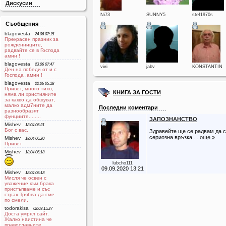
Дискусии
Ni73
SUNNY5
stef1970s
Съобщения
blagovesta
24.06 07:15
Прекрасен празник за
рожденниците,
радвайте се в Господа
aмин !
blagovesta
23.06 07:47
vivi
jabv
KONSTANTIN
Ден на победи от и с
Господа ,амин !
blagovesta
22.06 05:18
Привет, много тихо,
КНИГА ЗА ГОСТИ
няма ли християните
за какво да общуват,
малко адм7ните да
Последни коментари
разнообразят
фунциите........
ЗАПОЗНАНСТВО
Mishev
18.04 06:21
Бог с вас.
Здравейте ще се радвам да 
сериозна връзка ...
още »
Mishev
18.04 06:20
Привет
Mishev
18.04 06:18
lubcho111
09.09.2020 13:21
Mishev
18.04 06:18
Мисля че освен с
уважение към брака
пристъпваме и със
страх.Трябва да сме
по смели.
todorakisa
02.03 15:27
Доста умрял сайт.
Жалко наистина че
православните