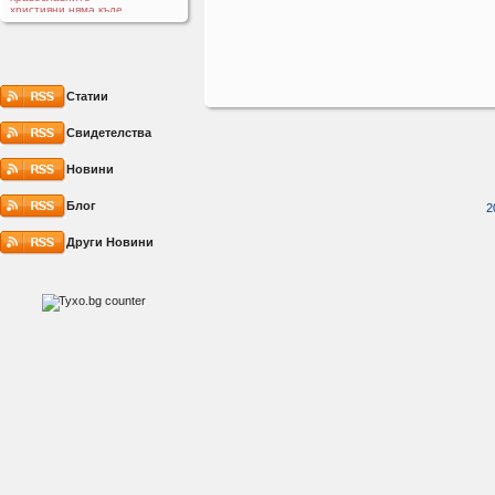
християни няма къде
да се запознават и сме
на изчезване
Sektant
23.02 23:58
Статии
Sektant
23.02 23:57
Свидетелства
Irji
21.10 13:48
Здравейте, Ще
Новини
се радвам да
имам обещение в
Христос
Блог
2
Irji
21.10 12:52
Здравей Savii, Ще се
радвам да имам
Други Новини
обещение в Хрисос
Vlad82
19.10 13:05
Здравейте на
всички, Казвам се
Владица, на 43 години
съм и съм православен
християнин.Живея в
едно село в Пиротския
край, на около 120 км
от София.Не съм бил
женен и нямам
деца. От известно
време търся жена за
християнски брак и
семейство, ако е
Божия воля. Бих се
радвал да се запозная
с жена, която също
търси сериозна,
благословена