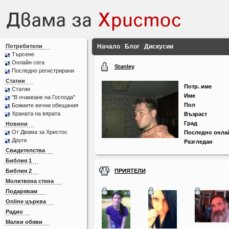
Потребители
Начало
Блог
Дискусии
Търсене
Онлайн сега
Stanley
Последно регистрирани
Статии
Потр. име
Статии
Име
"В очакване на Господа"
Пол
Божиите вечни обещания
Храната на вярата
Възраст
Град
Новини
От Двама за Христос
Последно онла
Други
Разгледан
Свидетелства
Библия 1
Библия 2
ПРИЯТЕЛИ
Молитвена стена
Подарявам
Online църква
Радио
Малки обяви