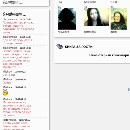
Дискусии
Irra
Kristina88
IOSIF
Съобщения
blagovesta
24.06 07:15
Прекрасен празник за
рожденниците,
радвайте се в Господа
aмин !
nellykoyo
doroteq89
meisi
blagovesta
23.06 07:47
Ден на победи от и с
Господа ,амин !
КНИГА ЗА ГОСТИ
blagovesta
22.06 05:18
Привет, много тихо,
няма ли християните
Няма открити коментари.
за какво да общуват,
малко адм7ните да
разнообразят
фунциите........
Mishev
18.04 06:21
Бог с вас.
Mishev
18.04 06:20
Привет
Mishev
18.04 06:18
2
Mishev
18.04 06:18
Мисля че освен с
уважение към брака
пристъпваме и със
страх.Трябва да сме
по смели.
todorakisa
02.03 15:27
Доста умрял сайт.
Жалко наистина че
православните