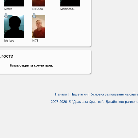
Metko
Niki2001
Martincho1
big_boy
Ni73
А ГОСТИ
Няма открити коментари.
Начало
|
Пишете ни
|
Условия за ползване на сайт
2007-2026 © "Двама за Христос". Дизайн:
inet-partner