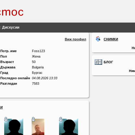
Дискусии
Виж профил
СНИМКИ
Н
Потр. име
Foss123
Пол
Жена
Възраст
50
БЛОГ
Държава
Bulgaria
Ням
Град
Бургас
Последно онлайн
04.08.2026 13:33
Разгледан
7583
ЛИ