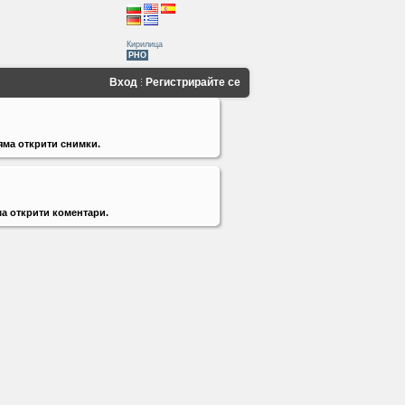
Кирилица
PHO
Вход
Регистрирайте се
яма открити снимки.
а открити коментари.