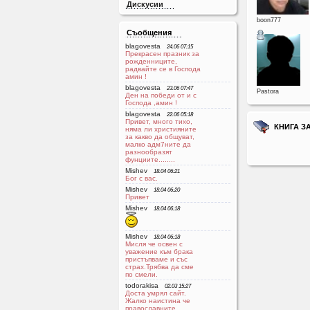
Дискусии
boon777
Съобщения
blagovesta
24.06 07:15
Прекрасен празник за
рожденниците,
радвайте се в Господа
aмин !
blagovesta
23.06 07:47
Pastora
Ден на победи от и с
Господа ,амин !
blagovesta
22.06 05:18
Привет, много тихо,
КНИГА З
няма ли християните
за какво да общуват,
малко адм7ните да
разнообразят
фунциите........
Mishev
18.04 06:21
Бог с вас.
Mishev
18.04 06:20
Привет
Mishev
18.04 06:18
Mishev
18.04 06:18
Мисля че освен с
уважение към брака
пристъпваме и със
страх.Трябва да сме
по смели.
todorakisa
02.03 15:27
Доста умрял сайт.
Жалко наистина че
православните