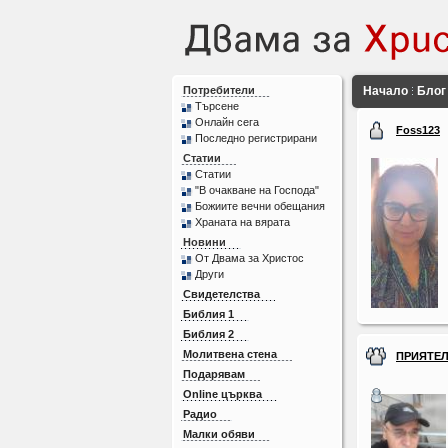
Потребители
Начало
Блог
Търсене
Онлайн сега
Foss123
Последно регистрирани
Статии
Статии
"В очакване на Господа"
Божиите вечни обещания
Храната на вярата
Новини
От Двама за Христос
Други
Свидетелства
Библия 1
Библия 2
Молитвена стена
ПРИЯТЕ
Подарявам
Online църква
Радио
Малки обяви