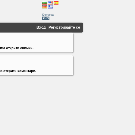
Кирилица
PHO
Вход
Регистрирайте се
яма открити снимки.
а открити коментари.