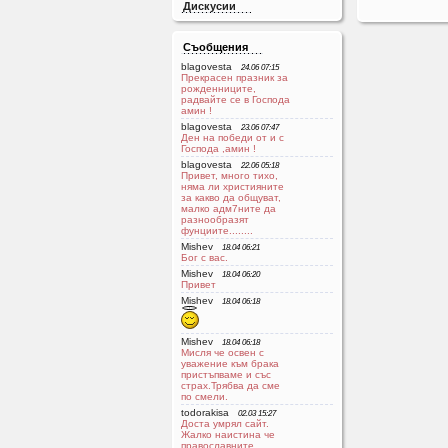
Дискусии
Съобщения
blagovesta
24.06 07:15
Прекрасен празник за
рожденниците,
радвайте се в Господа
aмин !
blagovesta
23.06 07:47
Ден на победи от и с
Господа ,амин !
blagovesta
22.06 05:18
Привет, много тихо,
няма ли християните
за какво да общуват,
малко адм7ните да
разнообразят
фунциите........
Mishev
18.04 06:21
Бог с вас.
Mishev
18.04 06:20
Привет
Mishev
18.04 06:18
Mishev
18.04 06:18
Мисля че освен с
уважение към брака
пристъпваме и със
страх.Трябва да сме
по смели.
todorakisa
02.03 15:27
Доста умрял сайт.
Жалко наистина че
православните