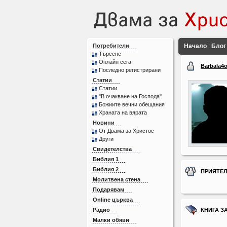
Потребители
Начало
Блог
Търсене
Онлайн сега
Barbala4
Последно регистрирани
Статии
Статии
"В очакване на Господа"
Божиите вечни обещания
Храната на вярата
Новини
От Двама за Христос
Други
Свидетелства
Библия 1
Библия 2
ПРИЯТЕ
Молитвена стена
Подарявам
Online църква
Радио
КНИГА З
Малки обяви