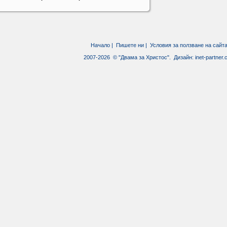
Начало
|
Пишете ни
|
Условия за ползване на сайт
2007-2026 © "Двама за Христос". Дизайн:
inet-partner