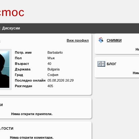
Дискусии
o
Виж профил
СНИМКИ
Н
Потр. име
Barbala4o
Пол
Мъж
Възраст
40
БЛОГ
Държава
Bulgaria
Ням
Град
София
Последно онлайн
05.08.2026 16:29
Разгледан
405
ЛИ
Няма открити приятели.
А ГОСТИ
Няма открити коментари.