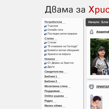
Потребители
Начало
Блог
Търсене
Онлайн сега
Agapeiya
Последно регистрирани
Статии
Статии
"В очакване на Господа"
Божиите вечни обещания
Храната на вярата
Новини
От Двама за Христос
Други
Свидетелства
Библия 1
Библия 2
Молитвена стена
ПРИЯТЕ
Подарявам
Online църква
Радио
Малки обяви