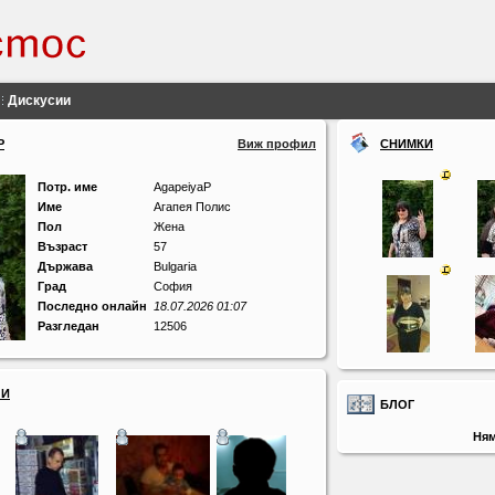
Дискусии
P
Виж профил
СНИМКИ
Потр. име
AgapeiyaP
Име
Агапея Полис
Пол
Жена
Възраст
57
Държава
Bulgaria
Град
София
Последно онлайн
18.07.2026 01:07
Разгледан
12506
ЛИ
БЛОГ
Ням