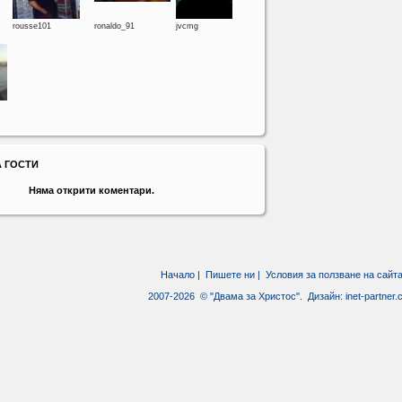
rousse101
ronaldo_91
jvcmg
А ГОСТИ
Няма открити коментари.
Начало
|
Пишете ни
|
Условия за ползване на сайт
2007-2026 © "Двама за Христос". Дизайн:
inet-partner