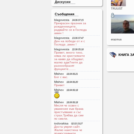
Дискусии
TRUUST
Съобщения
blagovesta
24.06 07:15
Прекрасен празник за
рожденниците,
радвайте се в Господа
aмин !
blagovesta
23.06 07:47
erazmus
Ден на победи от и с
Господа ,амин !
blagovesta
22.06 05:18
Привет, много тихо,
КНИГА З
няма ли християните
за какво да общуват,
малко адм7ните да
разнообразят
фунциите........
Mishev
18.04 06:21
Бог с вас.
Mishev
18.04 06:20
Привет
Mishev
18.04 06:18
Mishev
18.04 06:18
Мисля че освен с
уважение към брака
пристъпваме и със
страх.Трябва да сме
по смели.
todorakisa
02.03 15:27
Доста умрял сайт.
Жалко наистина че
православните