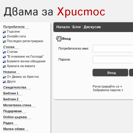
Потребители
Начало
Блог
Дискусии
Търсене
Онлайн сега
Вход
Последно регистрирани
Статии
Потребителско име:
Статии
"В очакване на Господа"
Парола:
Божиите вечни обещания
Храната на вярата
Новини
От Двама за Христос
Други
Регистрирайте се »
Свидетелства
Забравена парола »
Библия 1
Библия 2
Молитвена стена
Подарявам
Online църква
Радио
Малки обяви