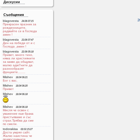
Дискусии
Съобщения
2
blagovesta
24.06 07:15
Прекрасен празник за
рожденниците,
радвайте се в Господа
aмин !
blagovesta
23.06 07:47
Ден на победи от и с
Господа ,амин !
blagovesta
22.06 05:18
Привет, много тихо,
няма ли християните
за какво да общуват,
малко адм7ните да
разнообразят
фунциите........
Mishev
18.04 06:21
Бог с вас.
Mishev
18.04 06:20
Привет
Mishev
18.04 06:18
Mishev
18.04 06:18
Мисля че освен с
уважение към брака
пристъпваме и със
страх.Трябва да сме
по смели.
todorakisa
02.03 15:27
Доста умрял сайт.
Жалко наистина че
православните