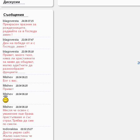
Дискусии
Съобщения
blagovesta
24.06 07:15
Прекрасен празник за
рожденниците,
радвайте се в Господа
aмин !
blagovesta
23.06 07:47
Ден на победи от и с
Господа ,амин !
blagovesta
22.06 05:18
Привет, много тихо,
няма ли християните
за какво да общуват,
2
малко адм7ните да
разнообразят
фунциите........
Mishev
18.04 06:21
Бог с вас.
Mishev
18.04 06:20
Привет
Mishev
18.04 06:18
Mishev
18.04 06:18
Мисля че освен с
уважение към брака
пристъпваме и със
страх.Трябва да сме
по смели.
todorakisa
02.03 15:27
Доста умрял сайт.
Жалко наистина че
православните