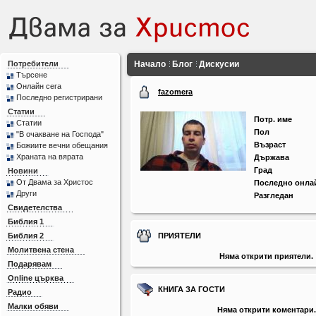
Потребители
Начало
Блог
Дискусии
Търсене
Онлайн сега
fazomera
Последно регистрирани
Статии
Потр. име
Статии
Пол
"В очакване на Господа"
Възраст
Божиите вечни обещания
Храната на вярата
Държава
Град
Новини
От Двама за Христос
Последно онла
Други
Разгледан
Свидетелства
Библия 1
Библия 2
ПРИЯТЕЛИ
Молитвена стена
Няма открити приятели.
Подарявам
Online църква
КНИГА ЗА ГОСТИ
Радио
Малки обяви
Няма открити коментари.